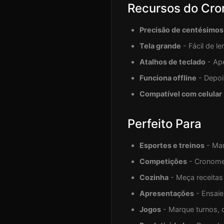
Recursos do Cro
Precisão de centésimos
Tela grande
- Fácil de le
Atalhos de teclado
- Ape
Funciona offline
- Depoi
Compatível com celular
Perfeito Para
Esportes e treinos
- Mar
Competições
- Cronomet
Cozinha
- Meça receita
Apresentações
- Ensaie
Jogos
- Marque turnos, 